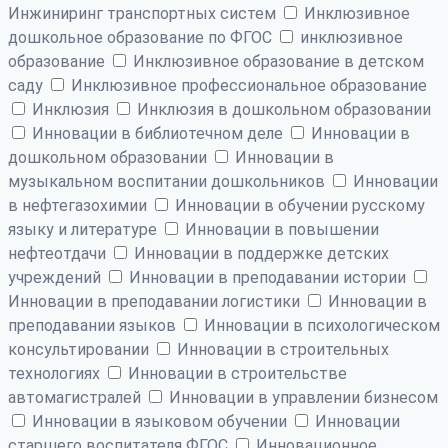
Инжиниринг транспортных систем
Инклюзивное
дошкольное образование по ФГОС
инклюзивное
образование
Инклюзивное образование в детском
саду
Инклюзивное профессиональное образование
Инклюзия
Инклюзия в дошкольном образовании
Инновации в библиотечном деле
Инновации в
дошкольном образовании
Инновации в
музыкальном воспитании дошкольников
Инновации
в нефтегазохимии
Инновации в обучении русскому
языку и литературе
Инновации в повышении
нефтеотдачи
Инновации в поддержке детских
учреждений
Инновации в преподавании истории
Инновации в преподавании логистики
Инновации в
преподавании языков
Инновации в психологическом
консультировании
Инновации в строительных
технологиях
Инновации в строительстве
автомагистралей
Инновации в управлении бизнесом
Инновации в языковом обучении
Инновации
старшего воспитателя ФГОС
Инновационное