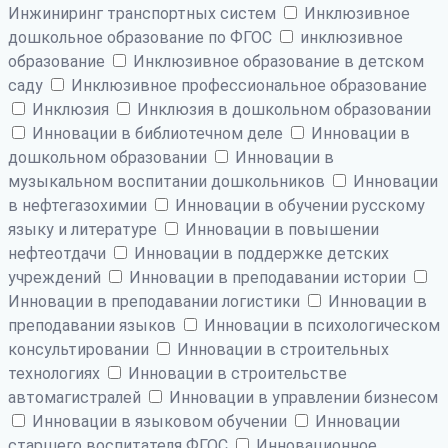
Инжиниринг транспортных систем
Инклюзивное
дошкольное образование по ФГОС
инклюзивное
образование
Инклюзивное образование в детском
саду
Инклюзивное профессиональное образование
Инклюзия
Инклюзия в дошкольном образовании
Инновации в библиотечном деле
Инновации в
дошкольном образовании
Инновации в
музыкальном воспитании дошкольников
Инновации
в нефтегазохимии
Инновации в обучении русскому
языку и литературе
Инновации в повышении
нефтеотдачи
Инновации в поддержке детских
учреждений
Инновации в преподавании истории
Инновации в преподавании логистики
Инновации в
преподавании языков
Инновации в психологическом
консультировании
Инновации в строительных
технологиях
Инновации в строительстве
автомагистралей
Инновации в управлении бизнесом
Инновации в языковом обучении
Инновации
старшего воспитателя ФГОС
Инновационное